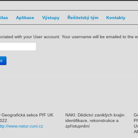
atlas
Aplikace
Výstupy
Řešitelský tým
Kontakty
ciated with your User account. Your username will be emailed to the em
it
 Geografická sekce PřF UK
NAKI: Dědictví zaniklých krajin:
Ge
022
identifikace, rekonstrukce a
Př
ttp://www.natur.cuni.cz
zpřístupnění
Un
Al