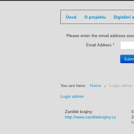
Úvod
O projektu
Digitální 
Please enter the email address asso
Email Address
*
Subm
You are here:
Home
Login admin
Login admin
Zaniklé krajiny
©
http://www.zaniklekrajiny.cz
2
h