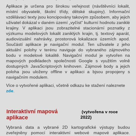
Aplikace je určena pro širokou veřejnost (návštěvníci lokalit,
místní obyvatelé, školní třídy, dětské skupiny). Informační
vzdělávací texty jsou koncipovány takovým způsobem, aby jejich
uživatel dokázal v daném území „vyčíst“ kulturní hodnotu zaniklé
krajiny. V aplikaci jsou zobrazitelné stacionární poznatky z
výzkumu modelových lokalit zaniklých krajin, tj. textový aparát,
audiovizuální nahrávky, prostorová lokalizace územích apod.
Součástí aplikace je navigační modul. Ten uživatele z jeho
aktuální polohy v terénu naviguje do vybraného zájmového
bodu v modelové lokalitě. Navigační modul je vytvořen na
mapových podkladech společnosti Google s využitím volně
dostupných JavaScriptových knihoven. Zájmové body a jejich
poloha jsou uloženy offline v aplikaci a bjsou propojeny s
navigačním modulem.
Více o vytvořené aplikaci, včetně odkazu ke stažení naleznete
zde
.
Interaktivní mapová
(vytvořena v roce
aplikace
2022)
Vybraná data a vybrané 2D kartografické výstupy budou
zveřejněny pomocí interaktivní webové mapové aplikace.