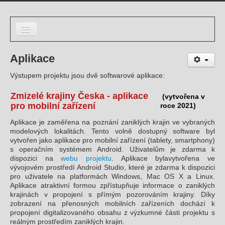
Úvod
Aplikace
O projektu
Výstupem projektu jsou dvě softwarové aplikace:
Digitální atlas
Zmizelé krajiny Česka - aplikace
(vytvořena v
pro mobilní zařízení
roce 2021)
Aplikace
Aplikace je zaměřena na poznání zaniklých krajin ve vybraných
Výstupy
modelových lokalitách. Tento volně dostupný software byl
vytvořen jako aplikace pro mobilní zařízení (tablety, smartphony)
Řešitelský tým
s operačním systémem Android. Uživatelům je zdarma k
dispozici na
webu projektu
. Aplikace bylavytvořena ve
vývojovém prostředí Android Studio, které je zdarma k dispozici
Kontakty
pro uživatele na platformách Windows, Mac OS X a Linux.
Aplikace atraktivní formou zpřístupňuje informace o zaniklých
krajinách v propojení s přímým pozorováním krajiny. Díky
zobrazení na přenosných mobilních zařízeních dochází k
propojení digitalizovaného obsahu z výzkumné části projektu s
reálným prostředím zaniklých krajin.